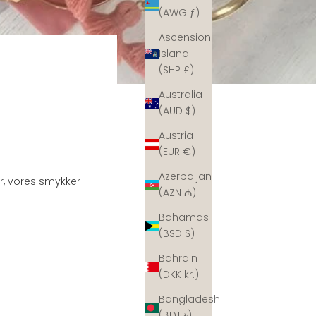
(AWG ƒ)
Ascension
Island
(SHP £)
Australia
(AUD $)
Austria
(EUR €)
Azerbaijan
r, vores smykker
(AZN ₼)
Bahamas
(BSD $)
Bahrain
(DKK kr.)
Bangladesh
(BDT ৳)