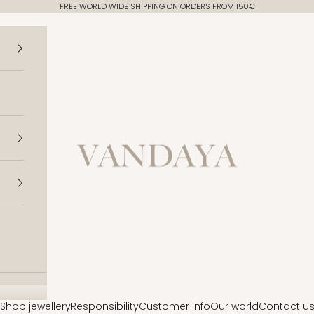
FREE WORLD WIDE SHIPPING ON ORDERS FROM 150€
Vandaya
Shop jewellery
Responsibility
Customer info
Our world
Contact u