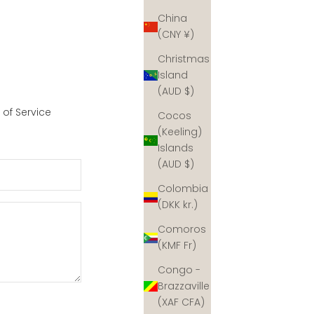
China
(CNY ¥)
Christmas
Island
(AUD $)
of Service
Cocos
(Keeling)
Islands
(AUD $)
Colombia
(DKK kr.)
Comoros
(KMF Fr)
Congo -
Brazzaville
(XAF CFA)