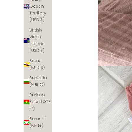
Ocean
Territory
(USD $)
British
Virgin
Islands
(USD $)
Brunei
(BND $)
Bulgaria
(EUR €)
Burkina
Faso (XOF
Fr)
Burundi
(BIF Fr)