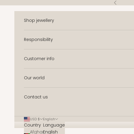
Skip to content
Previous
Shop jewellery
Responsibility
Customer info
Our world
Contact us
USD $
English
Country
Language
Afghanistan
English