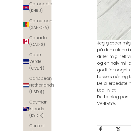
Cambodia
(KHR ៛)
Cameroon
(XAF CFA)
Canada
Jeg glæder mig t
(CAD $)
på dem alene i m
Cape
driller mig helt 
Verde
og en halv millio
(CVE $)
godt for noget 
tassels når jeg
Caribbean
De allerbedste h
Netherlands
Lea Hvidt
(USD $)
Dette blog post 
Cayman
VANDAYA.
Islands
(KYD $)
Central