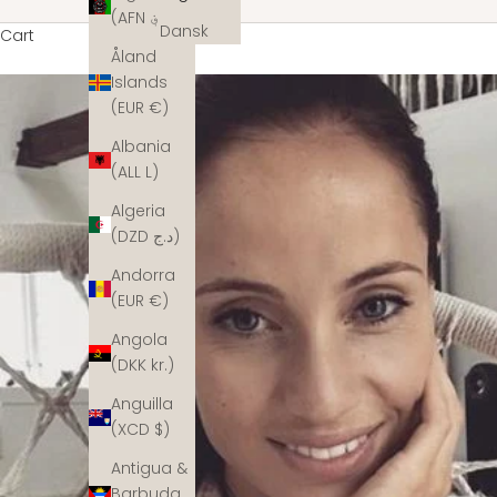
(AFN ؋)
Dansk
Cart
Åland
Islands
(EUR €)
Albania
(ALL L)
Algeria
(DZD د.ج)
Andorra
(EUR €)
Angola
(DKK kr.)
Anguilla
(XCD $)
Antigua &
Barbuda