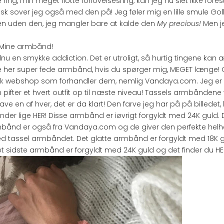
ing, min meget flotte forlovelsesring, kan jeg nu slet ikke forest
isk sover jeg også med den på! Jeg føler mig en lille smule Gol
n uden den, jeg mangler bare at kalde den
My precious!
Men j
 Mine armbånd!
nu en smykke addiction. Det er utroligt, så hurtig tingene kan 
e her super fede armbånd, hvis du spørger mig, MEGET længe! 
sk webshop som forhandler dem, nemlig
Vandaya.com.
Jeg er
 pifter et hvert outfit op til næste niveau! Tassels armbåndene få
ave en af hver, det er da klart! Den farve jeg har på på billede
nder lige
HER!
Disse armbånd er iøvrigt forgyldt med 24K guld. D
mbånd er også fra
Vandaya.com
og de giver den perfekte helh
tassel armbåndet. Det glatte armbånd er forgyldt med 18K g
det sidste armbånd er forgyldt med 24K guld og det finder du
HE