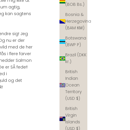
ille mig ikke at
(BOB Bs.)
lum agtig,
eg kan sagtens
Bosnia &
Herzegovina
(BAM КМ)
ændre sig! Jeg
Botswana
Og nu er der
(BWP P)
 vild med de her
s i flere farver
Brazil (DKK
t, hedder Salmon
kr.)
e er SÅ fede!!
British
ed i
Indian
uld og det
Ocean
R!
Territory
(USD $)
British
Virgin
Islands
(USD $)