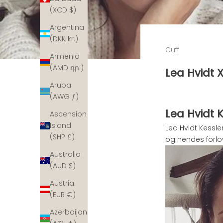
(XCD $)
Argentina
(DKK kr.)
Cuff
Armenia
(AMD դր.)
Lea Hvidt 
Aruba
(AWG ƒ)
Lea Hvidt 
Ascension
Island
Lea Hvidt Kessl
(SHP £)
og hendes forlo
Australia
(AUD $)
Austria
(EUR €)
Azerbaijan