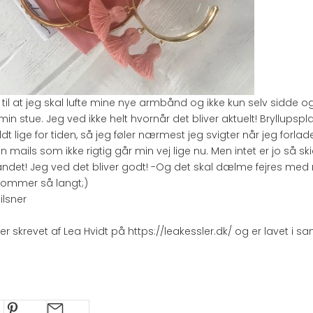
il at jeg skal lufte mine nye armbånd og ikke kun selv sidde og 
in stue. Jeg ved ikke helt hvornår det bliver aktuelt! Bryllups
vildt lige for tiden, så jeg føler nærmest jeg svigter når jeg for
n mails som ikke rigtig går min vej lige nu. Men intet er jo så skid
andet! Jeg ved det bliver godt! -Og det skal dælme fejres med
 kommer så langt;)
ilsner
er skrevet af Lea Hvidt på
https://leakessler.dk/
og er lavet i 