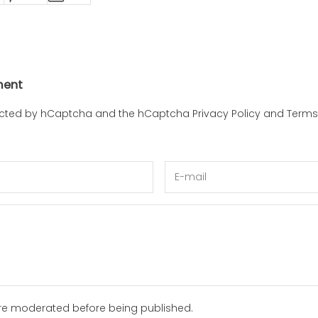
ment
otected by hCaptcha and the hCaptcha
Privacy Policy
and
Terms 
re moderated before being published.