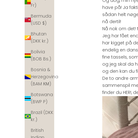
Og dog, min nye r
Fr)
have på! Ja fakt
sådan helt nøge
Bermuda
nå dertil!
(USD $)
Nå nok om det!
Bhutan
Jeg har fået end
(DKK kr.)
har kigget på d
endelig en dan
Bolivia
fine tassels, som
(BOB Bs.)
og jeg skal da h
Bosnia &
og den kan du fi
Herzegovina
De to andre ar
(BAM КМ)
sammenspil med 
finder du
HER!, 
Botswana
(BWP P)
Brazil (DKK
kr.)
British
Indian