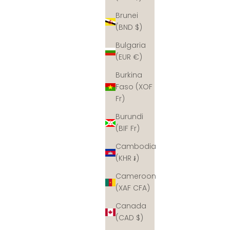
Brunei
(BND $)
Bulgaria
(EUR €)
Burkina
Faso (XOF
Fr)
Burundi
(BIF Fr)
Cambodia
(KHR ៛)
Cameroon
(XAF CFA)
Canada
(CAD $)