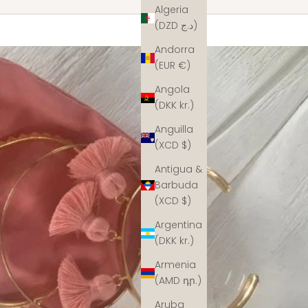
Algeria
(DZD د.ج)
Andorra
(EUR €)
Angola
(DKK kr.)
Anguilla
(XCD $)
Antigua &
Barbuda
(XCD $)
Argentina
(DKK kr.)
Armenia
(AMD դր.)
Aruba