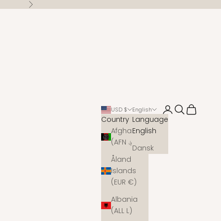
Next
Open account 
Open search
Open cart
USD $
English
Country
Language
Afghanistan
English
(AFN ؋)
Dansk
Åland
Islands
(EUR €)
Albania
(ALL L)
s