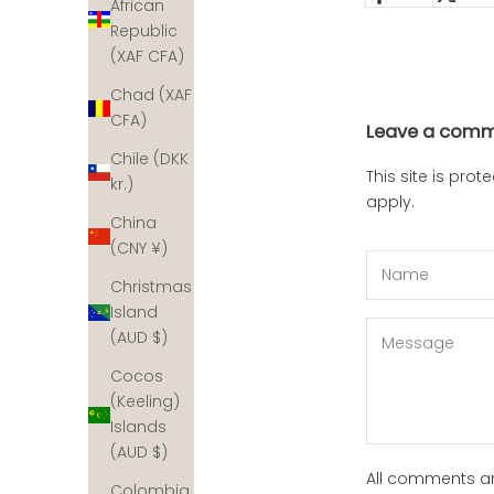
African
Republic
(XAF CFA)
Chad (XAF
CFA)
Leave a com
Chile (DKK
This site is pr
kr.)
apply.
China
(CNY ¥)
Christmas
Island
(AUD $)
Cocos
(Keeling)
Islands
(AUD $)
All comments a
Colombia