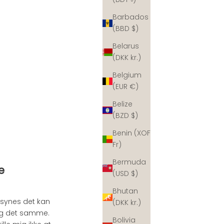
Barbados
(BBD $)
Belarus
(DKK kr.)
Belgium
(EUR €)
Belize
(BZD $)
Benin (XOF
Fr)
Bermuda
e
(USD $)
Bhutan
g synes det kan
(DKK kr.)
gtig det samme.
Bolivia