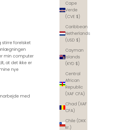
Cape
Verde
(CVE $)
Caribbean
Netherlands
(USD $)
stirre forelsket
planlægningen
Cayman
lader min computer
Islands
t, at det ikke er
(KYD $)
 mine nye
Central
African
Republic
(XAF CFA)
samarbejde med
Chad (XAF
CFA)
Chile (DKK
kr.)