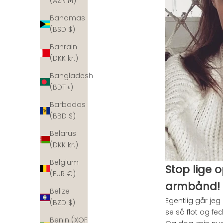
(AZN ₼)
Bahamas
(BSD $)
Bahrain
(DKK kr.)
Bangladesh
(BDT ৳)
Barbados
(BBD $)
Belarus
(DKK kr.)
Belgium
Stop lige 
(EUR €)
armbånd!
Belize
Egentlig går jeg 
(BZD $)
se så flot og fe
Benin (XOF